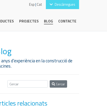
Esp
|
Cat
Descàrregues
DUCTES
PROJECTES
BLOG
CONTACTE
log
 anys d'experiència en la construcció de
scines.
Cercar
rticles relacionats