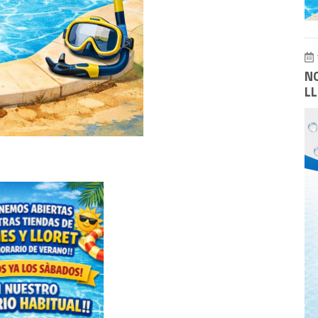
NO
LL