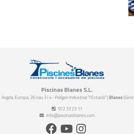
Piscinas Blanes S.L.
Avgda. Europa, 26 nau 3 i 4 - Polígon Industrial "l'Estació" |
Blanes
(Giro
972 33 23 11
info@piscinasblanes.com