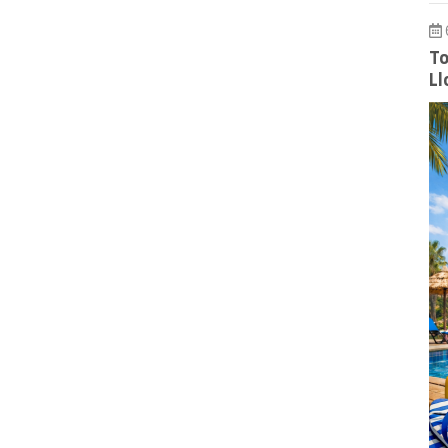
To
Ll