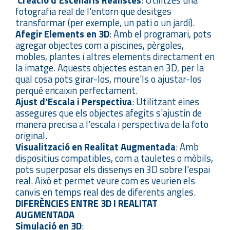
Creació d'Escenaris Realistes
: Utilitzes una
fotografia real de l'entorn que desitges
transformar (per exemple, un pati o un jardí).
Afegir Elements en 3D
: Amb el programari, pots
agregar objectes com a piscines, pèrgoles,
mobles, plantes i altres elements directament en
la imatge. Aquests objectes estan en 3D, per la
qual cosa pots girar-los, moure'ls o ajustar-los
perquè encaixin perfectament.
Ajust d'Escala i Perspectiva
: Utilitzant eines
assegures que els objectes afegits s'ajustin de
manera precisa a l'escala i perspectiva de la foto
original.
Visualització en Realitat Augmentada
: Amb
dispositius compatibles, com a tauletes o mòbils,
pots superposar els dissenys en 3D sobre l'espai
real. Això et permet veure com es veurien els
canvis en temps real des de diferents angles.
DIFERÈNCIES ENTRE 3D I REALITAT
AUGMENTADA
Simulació en 3D
: